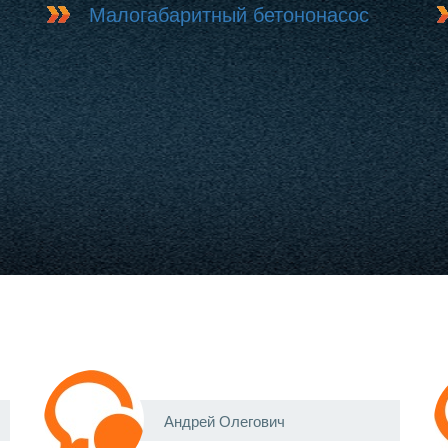
Малогабаритный бетононасос
Андрей Олегович