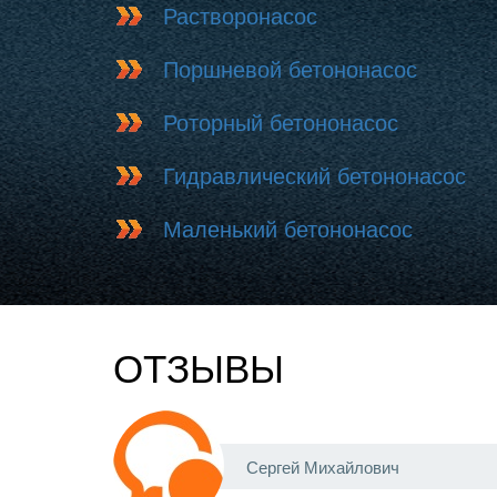
Растворонасос
Поршневой бетононасос
Роторный бетононасос
Гидравлический бетононасос
Маленький бетононасос
ОТЗЫВЫ
Сергей Михайлович