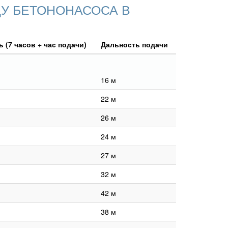
У БЕТОНОНАСОСА В
 (7 часов + час подачи)
Дальность подачи
16 м
22 м
26 м
24 м
27 м
32 м
42 м
38 м