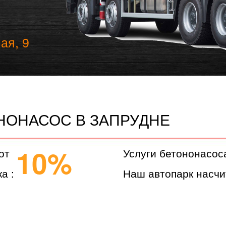
ая, 9
НОНАСОС В ЗАПРУДНЕ
10%
от
Услуги бетононасос
а :
Наш автопарк насчи