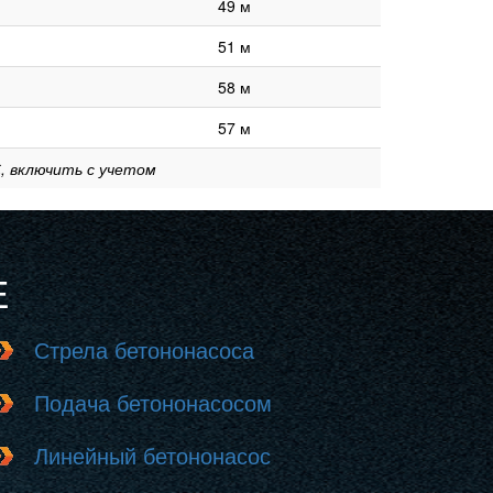
49 м
51 м
58 м
57 м
, включить с учетом
Е
Стрела бетононасоса
Подача бетононасосом
Линейный бетононасос