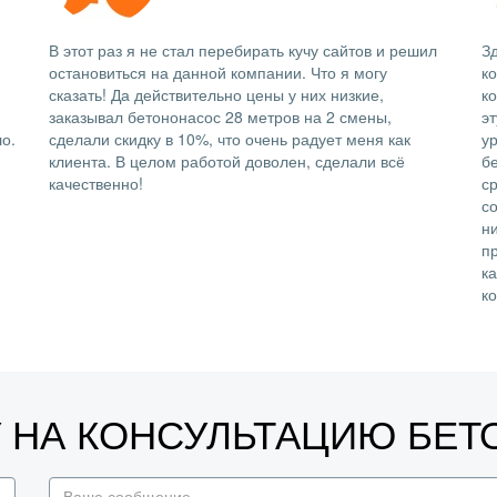
В этот раз я не стал перебирать кучу сайтов и решил
Зд
остановиться на данной компании. Что я могу
к
сказать! Да действительно цены у них низкие,
ко
заказывал бетононасос 28 метров на 2 смены,
э
о.
сделали скидку в 10%, что очень радует меня как
у
клиента. В целом работой доволен, сделали всё
б
качественно!
с
со
н
п
к
к
У НА КОНСУЛЬТАЦИЮ БЕ