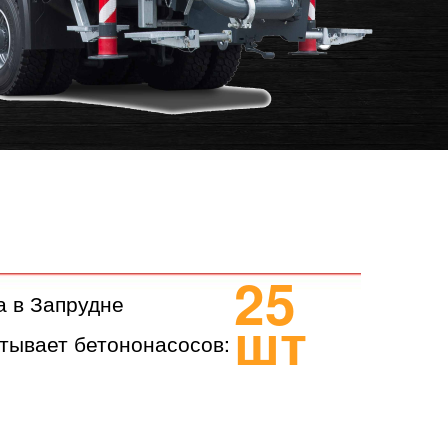
25
а в Запрудне
шт
тывает бетононасосов: