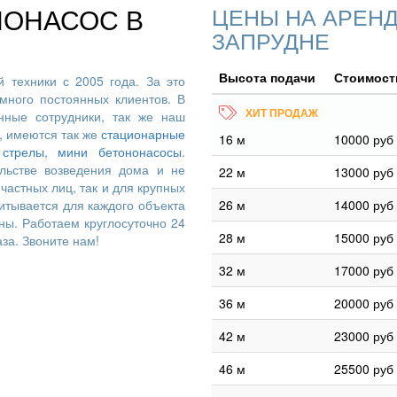
НОНАСОС В
ЦЕНЫ НА АРЕНД
ЗАПРУДНЕ
Высота подачи
Стоимость
 техники с 2005 года. За это
много постоянных клиентов. В
ные сотрудники, так же наш
, имеются так же
стационарные
16 м
10000 руб
 стрелы
,
мини бетононасосы
.
льстве возведения дома и не
22 м
13000 руб
частных лиц, так и для крупных
итывается для каждого объекта
26 м
14000 руб
ны. Работаем круглосуточно 24
28 м
15000 руб
аза. Звоните нам!
32 м
17000 руб
36 м
20000 руб
42 м
23000 руб
46 м
25500 руб